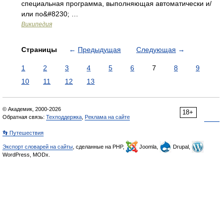
специальная программа, выполняющая автоматически и/
или по&#8230; …
Википедия
Страницы
←
Предыдущая
Следующая
→
1
2
3
4
5
6
7
8
9
10
11
12
13
© Академик, 2000-2026
18+
Обратная связь:
Техподдержка
,
Реклама на сайте
👣 Путешествия
Экспорт словарей на сайты
, сделанные на PHP,
Joomla,
Drupal,
WordPress, MODx.