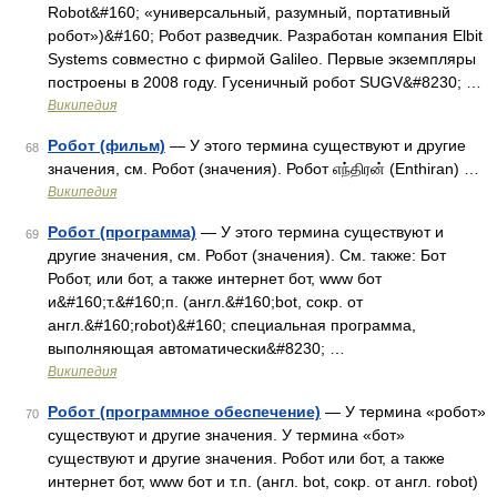
Robot&#160; «универсальный, разумный, портативный
робот»)&#160; Робот разведчик. Разработан компания Elbit
Systems совместно с фирмой Galileo. Первые экземпляры
построены в 2008 году. Гусеничный робот SUGV&#8230; …
Википедия
Робот (фильм)
— У этого термина существуют и другие
68
значения, см. Робот (значения). Робот எந்திரன் (Enthiran) …
Википедия
Робот (программа)
— У этого термина существуют и
69
другие значения, см. Робот (значения). См. также: Бот
Робот, или бот, а также интернет бот, www бот
и&#160;т.&#160;п. (англ.&#160;bot, сокр. от
англ.&#160;robot)&#160; специальная программа,
выполняющая автоматически&#8230; …
Википедия
Робот (программное обеспечение)
— У термина «робот»
70
существуют и другие значения. У термина «бот»
существуют и другие значения. Робот или бот, а также
интернет бот, www бот и т.п. (англ. bot, сокр. от англ. robot)