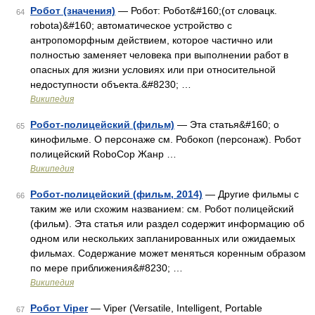
Робот (значения)
— Робот: Робот&#160;(от словацк.
64
robota)&#160; автоматическое устройство с
антропоморфным действием, которое частично или
полностью заменяет человека при выполнении работ в
опасных для жизни условиях или при относительной
недоступности объекта.&#8230; …
Википедия
Робот-полицейский (фильм)
— Эта статья&#160; о
65
кинофильме. О персонаже см. Робокоп (персонаж). Робот
полицейский RoboCop Жанр …
Википедия
Робот-полицейский (фильм, 2014)
— Другие фильмы с
66
таким же или схожим названием: см. Робот полицейский
(фильм). Эта статья или раздел содержит информацию об
одном или нескольких запланированных или ожидаемых
фильмах. Содержание может меняться коренным образом
по мере приближения&#8230; …
Википедия
Робот Viper
— Viper (Versatile, Intelligent, Portable
67